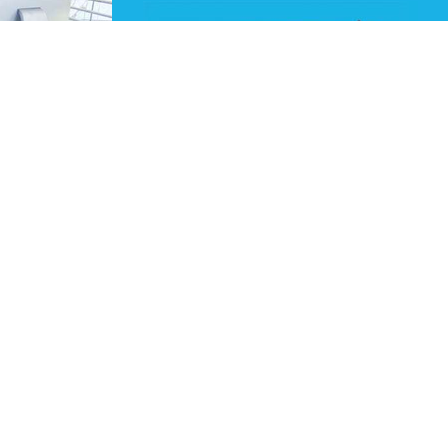
מע
חברת מיקרו ג’וק 
תפקידנו בעולם החזותי
אנו מחויבים לסייע ללק
בקדמת הטכנולוגיה.חב